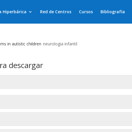
a Hiperbárica
Red de Centros
Cursos
Bibliografía
 in autistic children
neurologia infantil
ra descargar